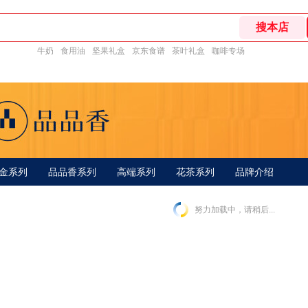
牛奶
食用油
坚果礼盒
京东食谱
茶叶礼盒
咖啡专场
金系列
品品香系列
高端系列
花茶系列
品牌介绍
努力加载中，请稍后...