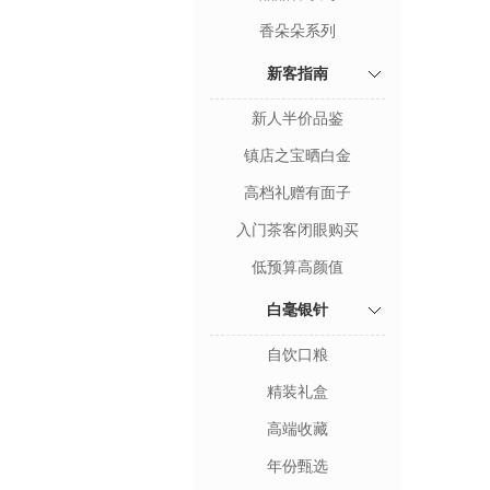
香朵朵系列
新客指南
新人半价品鉴
镇店之宝晒白金
高档礼赠有面子
入门茶客闭眼购买
低预算高颜值
白毫银针
自饮口粮
精装礼盒
高端收藏
年份甄选